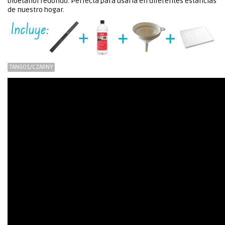
bioetanol redondo. Perfecta para usarla en diferentes estancias
de nuestro hogar.
TANGO1/CZARNY