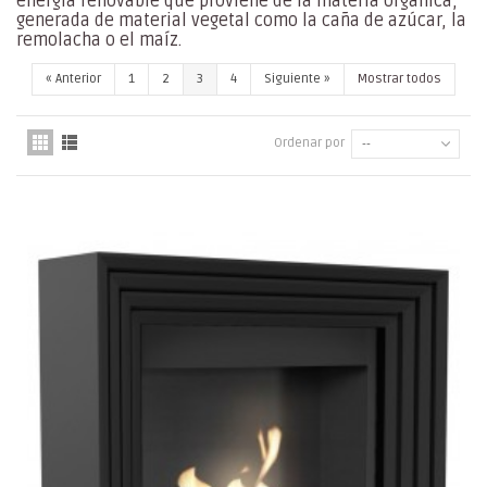
energía renovable que proviene de la materia orgánica,
generada de material vegetal como la caña de azúcar, la
remolacha o el maíz.
«
Anterior
1
2
3
4
Siguiente
»
Mostrar todos
Ordenar por
--